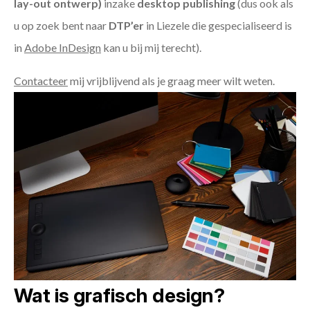
lay-out ontwerp)
inzake
desktop publishing
(dus ook als
u op zoek bent naar
DTP’er
in Liezele die gespecialiseerd is
in
Adobe InDesign
kan u bij mij terecht).
Contacteer
mij vrijblijvend als je graag meer wilt weten.
Wat is grafisch design?