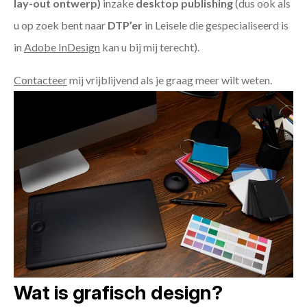
lay-out ontwerp)
inzake
desktop publishing
(dus ook als
u op zoek bent naar
DTP’er
in Leisele die gespecialiseerd is
in
Adobe InDesign
kan u bij mij terecht).
Contacteer
mij vrijblijvend als je graag meer wilt weten.
Wat is grafisch design?