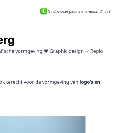
Vind je deze pagina interessant?
558
erg
rafische vormgeving ♥ Graphic design ✓ Regio
 ook terecht voor de vormgeving van
logo’s en