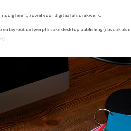
odig heeft, zowel voor digitaal als drukwerk.
 en lay-out ontwerp)
inzake
desktop publishing
(dus ook als 
ht).
.