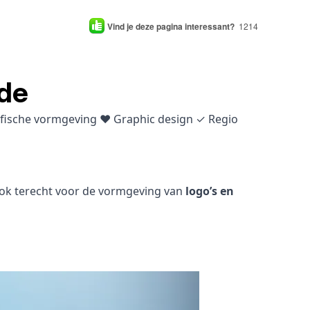
Vind je deze pagina interessant?
1214
jde
rafische vormgeving ♥ Graphic design ✓ Regio
 ook terecht voor de vormgeving van
logo’s en