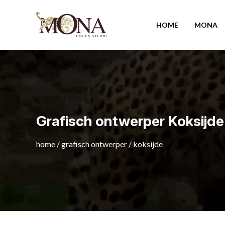
HOME
MONA
Grafisch ontwerper Koksijde
home
/
grafisch ontwerper
/
koksijde