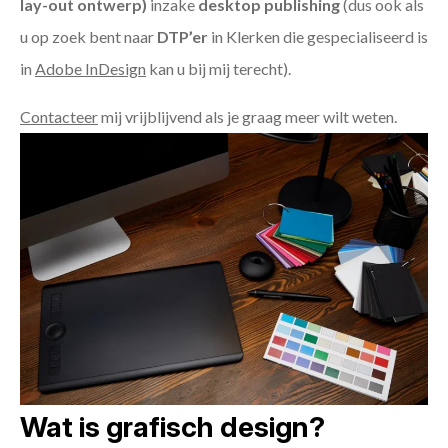
lay-out ontwerp)
inzake
desktop publishing
(dus ook als
u op zoek bent naar
DTP’er
in Klerken die gespecialiseerd is
in
Adobe InDesign
kan u bij mij terecht).
Contacteer
mij vrijblijvend als je graag meer wilt weten.
Wat is grafisch design?