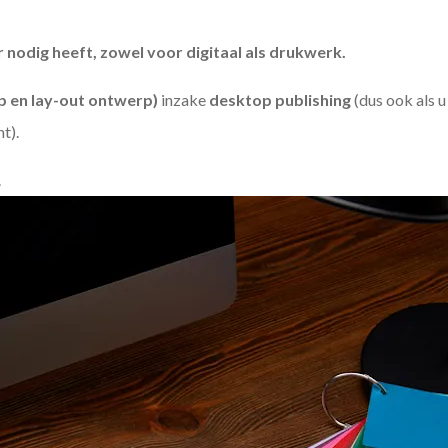
odig heeft, zowel voor digitaal als drukwerk.
 en lay-out ontwerp)
inzake
desktop publishing
(dus ook als 
ht).
.