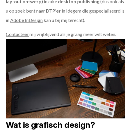
lay-out ontwerp)
inzake
desktop publishing
(dus ook als
u op zoek bent naar
DTP’er
in Idegem die gespecialiseerd is
in
Adobe InDesign
kan u bij mij terecht).
Contacteer
mij vrijblijvend als je graag meer wilt weten.
Wat is grafisch design?