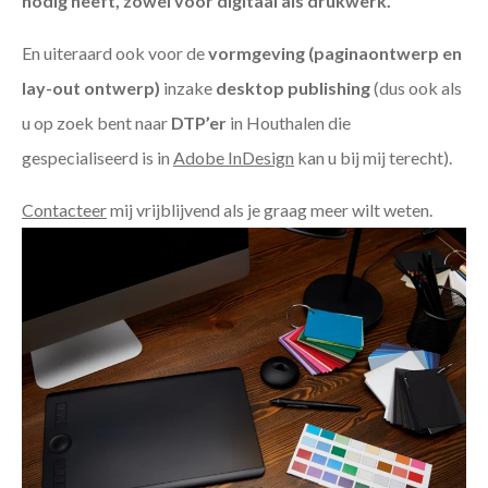
nodig heeft, zowel voor digitaal als drukwerk.
En uiteraard ook voor de
vormgeving (paginaontwerp en
lay-out ontwerp)
inzake
desktop publishing
(dus ook als
u op zoek bent naar
DTP’er
in Houthalen die
gespecialiseerd is in
Adobe InDesign
kan u bij mij terecht).
Contacteer
mij vrijblijvend als je graag meer wilt weten.