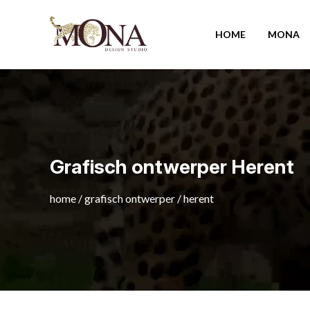
HOME
MONA
Grafisch ontwerper Herent
home
/
grafisch ontwerper
/
herent