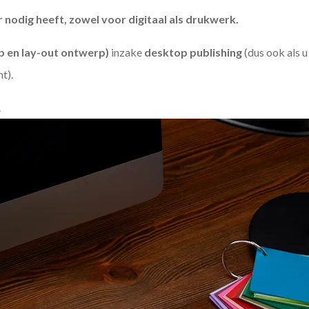
odig heeft, zowel voor digitaal als drukwerk.
 en lay-out ontwerp)
inzake
desktop publishing
(dus ook als 
ht).
.