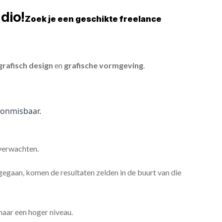
dio!
Zoek je een geschikte freelance
grafisch design
en
grafische vormgeving
.
onmisbaar.
 verwachten.
gaan, komen de resultaten zelden in de buurt van die
 naar een hoger niveau.