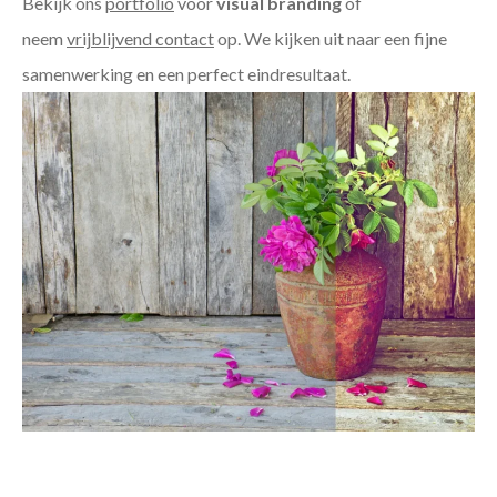
Bekijk ons
portfolio
voor
visual branding
of
neem
vrijblijvend contact
op. We kijken uit naar een fijne
samenwerking en een perfect eindresultaat.