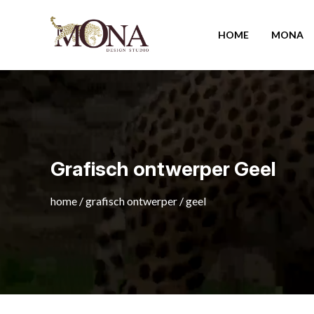
HOME
MONA
Grafisch ontwerper Geel
home
/
grafisch ontwerper
/
geel