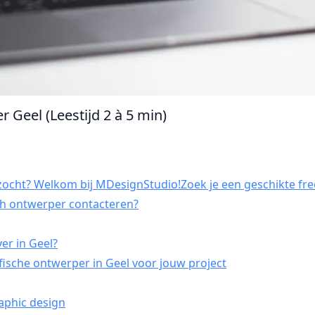
 Geel (Leestijd 2 à 5 min)
zocht? Welkom bij MDesignStudio!Zoek je een geschikte free
sch ontwerper contacteren?
er in Geel?
ische ontwerper in Geel voor jouw project
aphic design