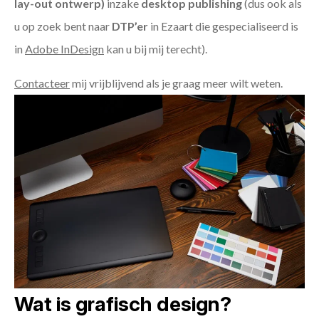
lay-out ontwerp)
inzake
desktop publishing
(dus ook als
u op zoek bent naar
DTP’er
in Ezaart die gespecialiseerd is
in
Adobe InDesign
kan u bij mij terecht).
Contacteer
mij vrijblijvend als je graag meer wilt weten.
Wat is grafisch design?