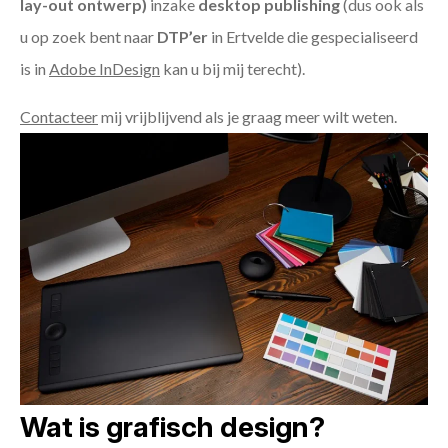
lay-out ontwerp)
inzake
desktop publishing
(dus ook als
u op zoek bent naar
DTP’er
in Ertvelde die gespecialiseerd
is in
Adobe InDesign
kan u bij mij terecht).
Contacteer
mij vrijblijvend als je graag meer wilt weten.
Wat is grafisch design?