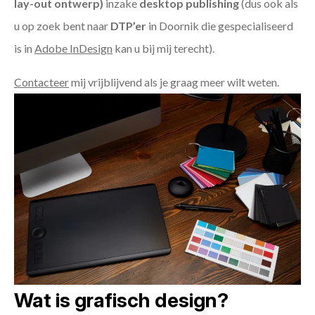
lay-out ontwerp)
inzake
desktop publishing
(dus ook als
u op zoek bent naar
DTP’er
in Doornik die gespecialiseerd
is in
Adobe InDesign
kan u bij mij terecht).
Contacteer
mij vrijblijvend als je graag meer wilt weten.
Wat is grafisch design?