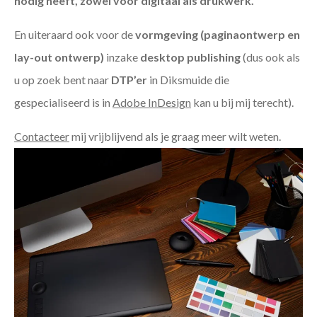
nodig heeft, zowel voor digitaal als drukwerk.
En uiteraard ook voor de
vormgeving (paginaontwerp en
lay-out ontwerp)
inzake
desktop publishing
(dus ook als
u op zoek bent naar
DTP’er
in Diksmuide die
gespecialiseerd is in
Adobe InDesign
kan u bij mij terecht).
Contacteer
mij vrijblijvend als je graag meer wilt weten.