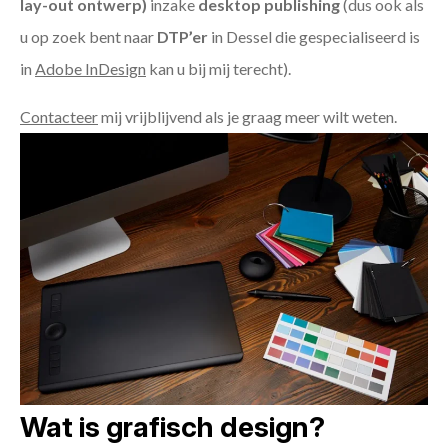
lay-out ontwerp)
inzake
desktop publishing
(dus ook als
u op zoek bent naar
DTP’er
in Dessel die gespecialiseerd is
in
Adobe InDesign
kan u bij mij terecht).
Contacteer
mij vrijblijvend als je graag meer wilt weten.
Wat is grafisch design?