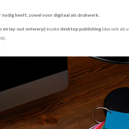
odig heeft, zowel voor digitaal als drukwerk.
 en lay-out ontwerp)
inzake
desktop publishing
(dus ook als 
ht).
.