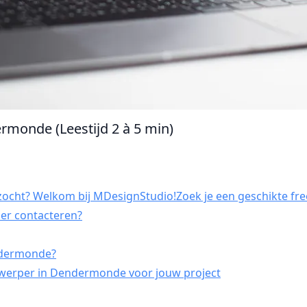
rmonde (Leestijd 2 à 5 min)
cht? Welkom bij MDesignStudio!Zoek je een geschikte fre
per contacteren?
ndermonde?
twerper in Dendermonde voor jouw project