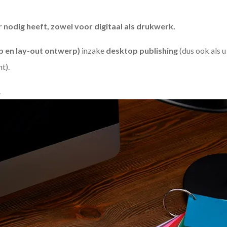
odig heeft, zowel voor digitaal als drukwerk.
 en lay-out ontwerp)
inzake
desktop publishing
(dus ook als 
ht).
.