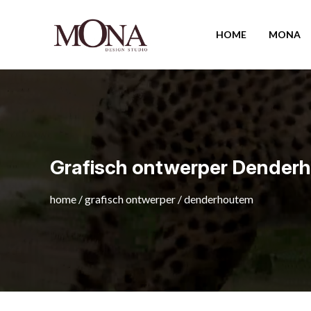
HOME
MONA
Grafisch ontwerper Dender
home
/
grafisch ontwerper
/
denderhoutem