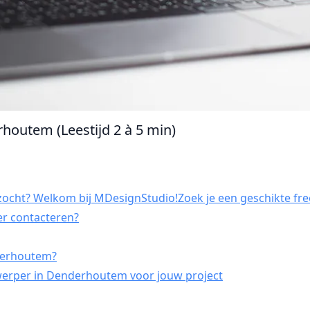
houtem (Leestijd 2 à 5 min)
ocht? Welkom bij MDesignStudio!Zoek je een geschikte fre
er contacteren?
derhoutem?
werper in Denderhoutem voor jouw project