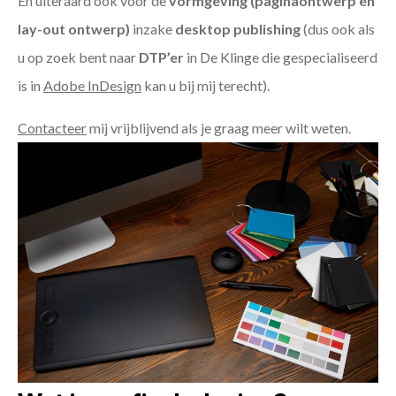
En uiteraard ook voor de
vormgeving (paginaontwerp en
lay-out ontwerp)
inzake
desktop publishing
(dus ook als
u op zoek bent naar
DTP’er
in De Klinge die gespecialiseerd
is in
Adobe InDesign
kan u bij mij terecht).
Contacteer
mij vrijblijvend als je graag meer wilt weten.