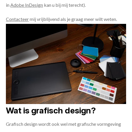
in
Adobe InDesign
kan u bij mij terecht).
Contacteer
mij vrijblijvend als je graag meer wilt weten.
Wat is grafisch design?
Grafisch design wordt ook wel met grafische vormgeving