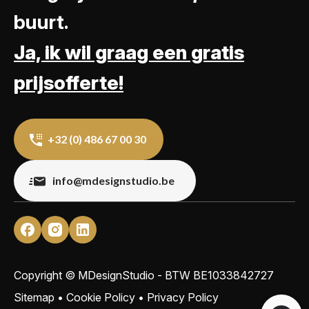
buurt.
Ja, ik wil graag een gratis
prijsofferte!
+32 (0) 486 67 00 30
info@mdesignstudio.be
Copyright © MDesignStudio - BTW
BE1033842727
Sitemap
•
Cookie Policy
•
Privacy Policy