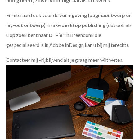
nodig heeft, zowel voor digitaal als drukwerk.
En uiteraard ook voor de
vormgeving (paginaontwerp en
lay-out ontwerp)
inzake
desktop publishing
(dus ook als
u op zoek bent naar
DTP’er
in Breendonk die
gespecialiseerd is in
Adobe InDesign
kan u bij mij terecht).
Contacteer
mij vrijblijvend als je graag meer wilt weten.