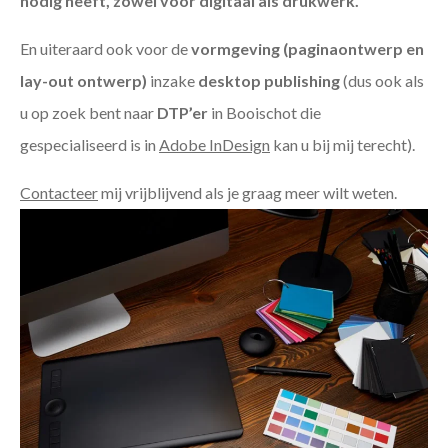
nodig heeft, zowel voor digitaal als drukwerk.
En uiteraard ook voor de
vormgeving (paginaontwerp en
lay-out ontwerp)
inzake
desktop publishing
(dus ook als
u op zoek bent naar
DTP’er
in Booischot die
gespecialiseerd is in
Adobe InDesign
kan u bij mij terecht).
Contacteer
mij vrijblijvend als je graag meer wilt weten.