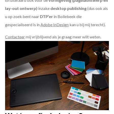
En uiteraard ook voor de
vormgeving (paginaontwerp en
lay-out ontwerp)
inzake
desktop publishing
(dus ook als
u op zoek bent naar
DTP’er
in Bollebeek die
gespecialiseerd is in
Adobe InDesign
kan u bij mij terecht).
Contacteer
mij vrijblijvend als je graag meer wilt weten.