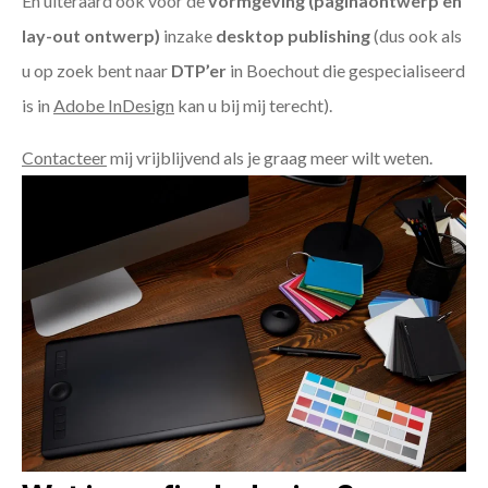
En uiteraard ook voor de
vormgeving (paginaontwerp en
lay-out ontwerp)
inzake
desktop publishing
(dus ook als
u op zoek bent naar
DTP’er
in Boechout die gespecialiseerd
is in
Adobe InDesign
kan u bij mij terecht).
Contacteer
mij vrijblijvend als je graag meer wilt weten.