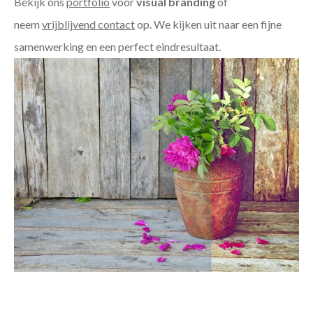
Bekijk ons
portfolio
voor
visual branding
of
neem
vrijblijvend contact
op. We kijken uit naar een fijne
samenwerking en een perfect eindresultaat.