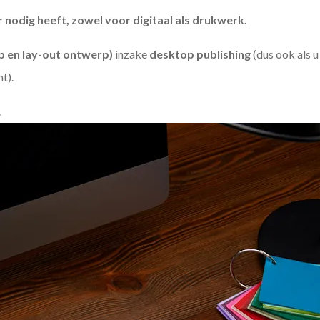
odig heeft, zowel voor digitaal als drukwerk.
 en lay-out ontwerp)
inzake
desktop publishing
(dus ook als 
ht).
.