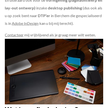
En uiteraard ook voor de
vormgeving (paginaontwerp en
lay-out ontwerp)
inzake
desktop publishing
(dus ook als
u op zoek bent naar
DTP’er
in Berchem die gespecialiseerd
is in
Adobe InDesign
kan u bij mij terecht).
Contacteer
mij vrijblijvend als je graag meer wilt weten.