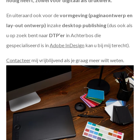
nodig heeft, zowel voor digitaal als drukwerk.
En uiteraard ook voor de
vormgeving (paginaontwerp en
lay-out ontwerp)
inzake
desktop publishing
(dus ook als
u op zoek bent naar
DTP’er
in Achterbos die
gespecialiseerd is in
Adobe InDesign
kan u bij mij terecht).
Contacteer
mij vrijblijvend als je graag meer wilt weten.