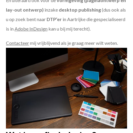
En uiteraard ook voor de
vormgeving (paginaontwerp en
lay-out ontwerp)
inzake
desktop publishing
(dus ook als
u op zoek bent naar
DTP’er
in Aartrijke die gespecialiseerd
is in
Adobe InDesign
kan u bij mij terecht).
Contacteer
mij vrijblijvend als je graag meer wilt weten.