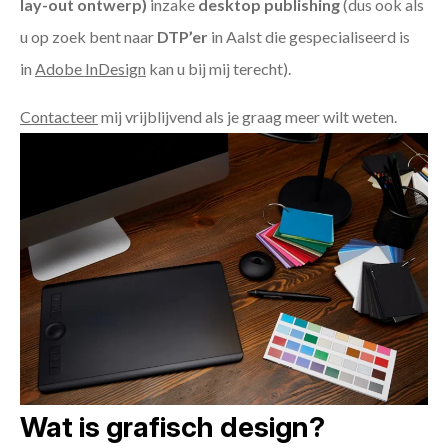
lay-out ontwerp)
inzake
desktop publishing
(dus ook als
u op zoek bent naar
DTP’er
in Aalst die gespecialiseerd is
in
Adobe InDesign
kan u bij mij terecht).
Contacteer
mij vrijblijvend als je graag meer wilt weten.
Wat is grafisch design?