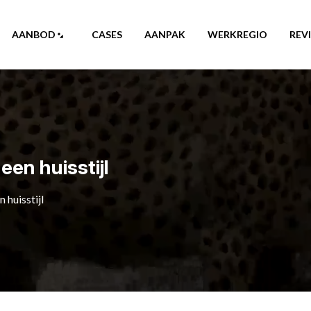
AANBOD
CASES
AANPAK
WERKREGIO
REV
en huisstijl
 huisstijl