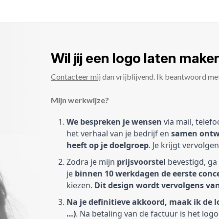
Wil jij een logo laten make
Contacteer mij
dan vrijblijvend. Ik beantwoord met 
Mijn werkwijze?
We bespreken je wensen
via mail, telefo
het verhaal van je bedrijf en
samen ontwe
heeft op je doelgroep
. Je krijgt vervolg
Zodra je mijn
prijsvoorstel
bevestigd, ga 
je
binnen 10 werkdagen de eerste conc
kiezen.
Dit design wordt vervolgens van
Na je definitieve akkoord, maak ik de 
…)
. Na betaling van de factuur is het lo