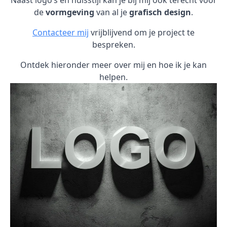
Naast logo’s en huisstijl kan je bij mij ook terecht voor
de
vormgeving
van al je
grafisch design
.
Contacteer mij
vrijblijvend om je project te
bespreken.
Ontdek hieronder meer over mij en hoe ik je kan
helpen.