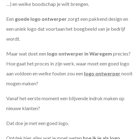
…) en welke boodschap je wilt brengen.
Een
goede
logo ontwerper
zorgt een pakkend design en
een uniek logo dat voortaan het boegbeeld van je bedrijf
wordt.
Maar wat doet een
logo ontwerper in Waregem
precies?
Hoe gaat het proces in zijn werk, waar moet een goed logo
aan voldoen en welke fouten zou een
logo ontwerper
nooit
mogen maken?
Vanaf het eerste moment een blijvende indruk maken op
nieuwe klanten?
Dat doe je met een goed logo.
Ontdek hier alles wat je moet weten
hoe ik je als
logo