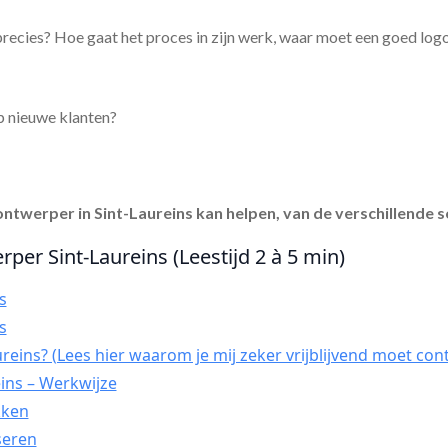
recies? Hoe gaat het proces in zijn werk, waar moet een goed log
p nieuwe klanten?
ontwerper in Sint-Laureins
kan helpen, van de verschillende s
rper Sint-Laureins (Leestijd 2 à 5 min)
s
s
reins? (Lees hier waarom je mij zeker vrijblijvend moet con
ins – Werkwijze
kken
seren