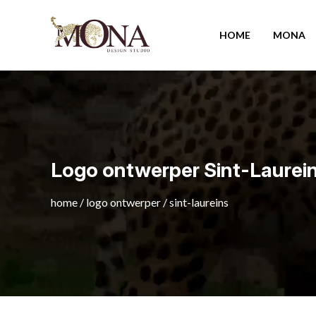
HOME
MONA
Logo ontwerper Sint-Laurei
home
/
logo ontwerper
/
sint-laureins