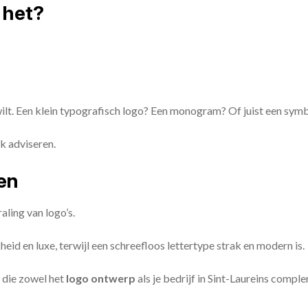
 het?
 wilt. Een klein typografisch logo? Een monogram? Of juist een sym
k adviseren.
zen
aling van logo’s.
id en luxe, terwijl een schreefloos lettertype strak en modern is.
 die zowel het
logo ontwerp
als je bedrijf in Sint-Laureins compl