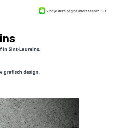
Vind je deze pagina interessant?
591
ins
 in Sint-Laureins.
je
grafisch design
.