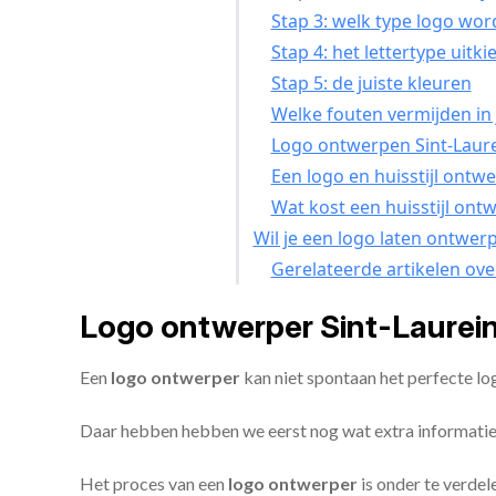
Stap 3: welk type logo wor
Stap 4: het lettertype uitki
Stap 5: de juiste kleuren
Welke fouten vermijden in 
Logo ontwerpen Sint-Laure
Een logo en huisstijl ontwe
Wat kost een huisstijl ont
Wil je een logo laten ontwer
Gerelateerde artikelen ov
Logo ontwerper Sint-Laurein
Een
logo ontwerper
kan niet spontaan het perfecte lo
Daar hebben hebben we eerst nog wat extra informatie
Het proces van een
logo ontwerper
is onder te verdel