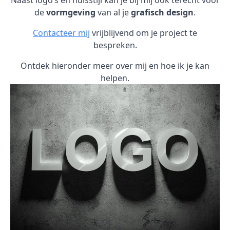
Naast logo’s en huisstijl kan je bij mij ook terecht voor
de
vormgeving
van al je
grafisch design
.
Contacteer mij
vrijblijvend om je project te
bespreken.
Ontdek hieronder meer over mij en hoe ik je kan
helpen.