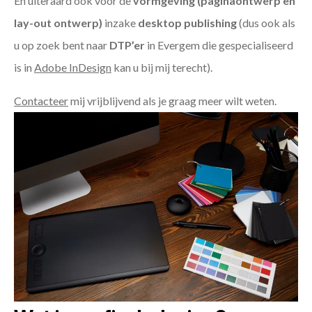
En uiteraard ook voor de
vormgeving (paginaontwerp en
lay-out ontwerp)
inzake
desktop publishing
(dus ook als
u op zoek bent naar
DTP’er
in Evergem die gespecialiseerd
is in
Adobe InDesign
kan u bij mij terecht).
Contacteer
mij vrijblijvend als je graag meer wilt weten.